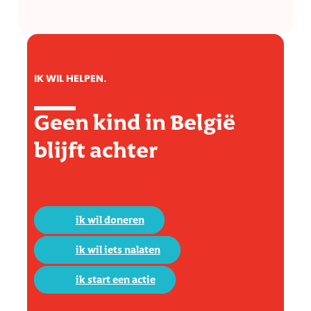
IK WIL HELPEN.
Geen kind in België
blijft achter
ik wil doneren
ik wil iets nalaten
ik start een actie