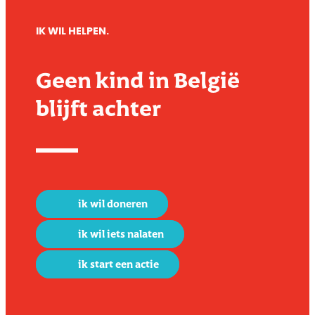
IK WIL HELPEN.
Geen kind in België
blijft achter
ik wil doneren
ik wil iets nalaten
ik start een actie